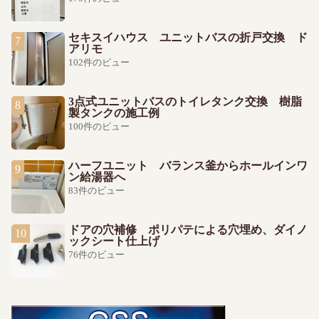
セキスイハウス ユニットバスの折戸交換 ド
アリモ
102件のビュー
3点式ユニットバスのトイレタンク交換 樹脂
製タンクの施工例
100件のビュー
ハーフユニット バランス釜からホールインワ
ン給湯器へ
83件のビュー
ドアの穴補修 ポリパテによる穴埋め、ダイノ
ックシート仕上げ
76件のビュー