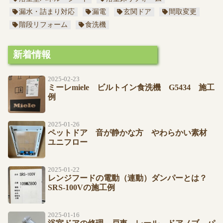
漏水・詰まり対応
漏電
玄関ドア
間取変更
階段リフォーム
食洗機
新着情報
2025-02-23
ミーレmiele ビルトイン食洗機 G5434 施工
例
2025-01-26
ペットドア 音が静かな方 やわらかい素材
ユニフロー
2025-01-22
レンジフードの電動（連動）ダンパーとは？
SRS-100Vの施工例
2025-01-16