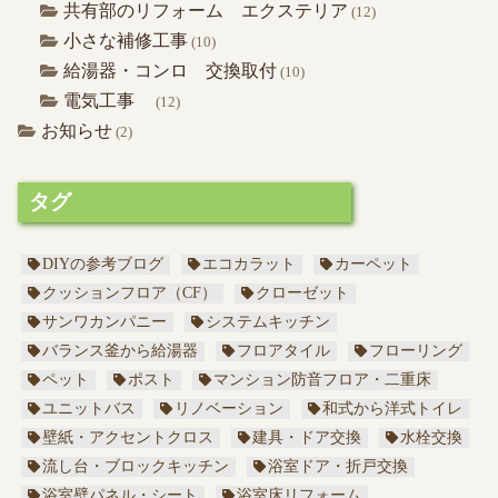
共有部のリフォーム エクステリア
(12)
小さな補修工事
(10)
給湯器・コンロ 交換取付
(10)
電気工事
(12)
お知らせ
(2)
タグ
DIYの参考ブログ
エコカラット
カーペット
クッションフロア（CF）
クローゼット
サンワカンパニー
システムキッチン
バランス釜から給湯器
フロアタイル
フローリング
ペット
ポスト
マンション防音フロア・二重床
ユニットバス
リノベーション
和式から洋式トイレ
壁紙・アクセントクロス
建具・ドア交換
水栓交換
流し台・ブロックキッチン
浴室ドア・折戸交換
浴室壁パネル・シート
浴室床リフォーム