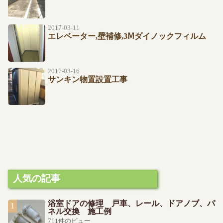
2017-03-11
エレベーター,壁補修,3Ⅿダイノックフィルム
2017-03-16
サンキン物置設置工事
人気の記事
浴室ドアの修理 戸車、レール、ドアノブ、パ
ネル交換 施工例
711件のビュー