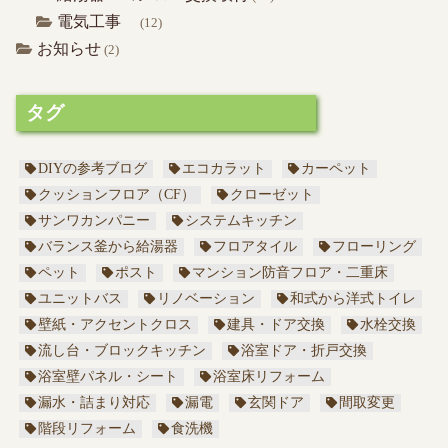
電気工事
(12)
お知らせ
(2)
タグ
DIYの参考ブログ
エコカラット
カーペット
クッションフロア（CF）
クローゼット
サンワカンパニー
システムキッチン
バランス釜から給湯器
フロアタイル
フローリング
ペット
ポスト
マンション防音フロア・二重床
ユニットバス
リノベーション
和式から洋式トイレ
壁紙・アクセントクロス
建具・ドア交換
水栓交換
流し台・ブロックキッチン
浴室ドア・折戸交換
浴室壁パネル・シート
浴室床リフォーム
漏水・詰まり対応
漏電
玄関ドア
間取変更
階段リフォーム
食洗機