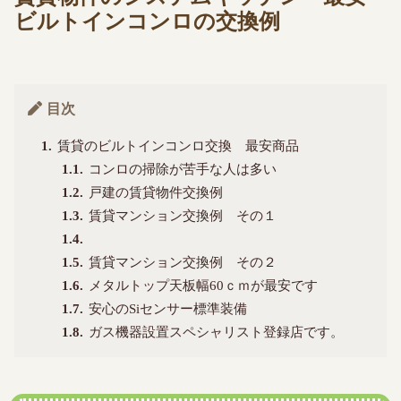
ビルトインコンロの交換例
目次
1
賃貸のビルトインコンロ交換 最安商品
1.1
コンロの掃除が苦手な人は多い
1.2
戸建の賃貸物件交換例
1.3
賃貸マンション交換例 その１
1.4
1.5
賃貸マンション交換例 その２
1.6
メタルトップ天板幅60ｃｍが最安です
1.7
安心のSiセンサー標準装備
1.8
ガス機器設置スペシャリスト登録店です。