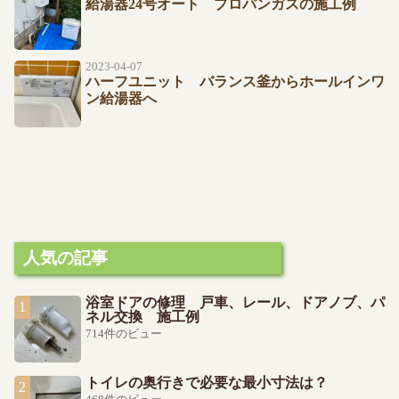
給湯器24号オート プロパンガスの施工例
2023-04-07
ハーフユニット バランス釜からホールインワ
ン給湯器へ
人気の記事
浴室ドアの修理 戸車、レール、ドアノブ、パ
ネル交換 施工例
714件のビュー
トイレの奥行きで必要な最小寸法は？