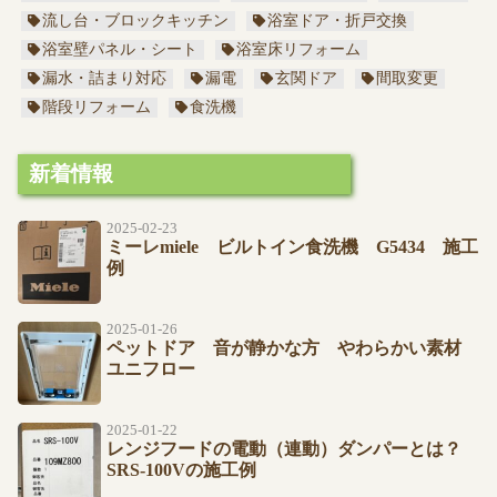
流し台・ブロックキッチン
浴室ドア・折戸交換
浴室壁パネル・シート
浴室床リフォーム
漏水・詰まり対応
漏電
玄関ドア
間取変更
階段リフォーム
食洗機
新着情報
2025-02-23
ミーレmiele ビルトイン食洗機 G5434 施工
例
2025-01-26
ペットドア 音が静かな方 やわらかい素材
ユニフロー
2025-01-22
レンジフードの電動（連動）ダンパーとは？
SRS-100Vの施工例