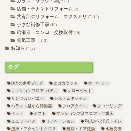
ガラス・サッシ・網戸
(5)
店舗・テナントリフォーム
(2)
共有部のリフォーム エクステリア
(12)
小さな補修工事
(10)
給湯器・コンロ 交換取付
(10)
電気工事
(12)
お知らせ
(2)
タグ
DIYの参考ブログ
エコカラット
カーペット
クッションフロア（CF）
クローゼット
サンワカンパニー
システムキッチン
バランス釜から給湯器
フロアタイル
フローリング
ペット
ポスト
マンション防音フロア・二重床
ユニットバス
リノベーション
和式から洋式トイレ
壁紙・アクセントクロス
建具・ドア交換
水栓交換