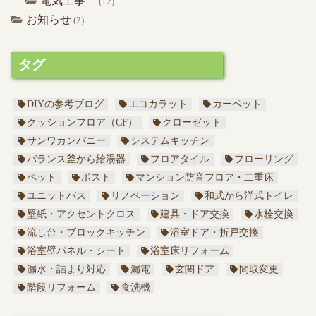
電気工事
(12)
お知らせ
(2)
タグ
DIYの参考ブログ
エコカラット
カーペット
クッションフロア（CF）
クローゼット
サンワカンパニー
システムキッチン
バランス釜から給湯器
フロアタイル
フローリング
ペット
ポスト
マンション防音フロア・二重床
ユニットバス
リノベーション
和式から洋式トイレ
壁紙・アクセントクロス
建具・ドア交換
水栓交換
流し台・ブロックキッチン
浴室ドア・折戸交換
浴室壁パネル・シート
浴室床リフォーム
漏水・詰まり対応
漏電
玄関ドア
間取変更
階段リフォーム
食洗機