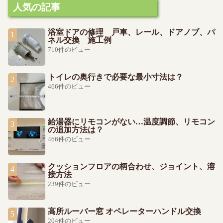
人気の記事
浴室ドアの修理 戸車、レール、ドアノブ、パ
ネル交換 施工例
710件のビュー
トイレの奥行きで必要な最小寸法は？
466件のビュー
給湯器にリモコンがない…温度調節、リモコン
の追加方法は？
466件のビュー
クッションフロアの柄合わせ、ジョイント、溶
接方法
239件のビュー
高所ルーバー窓 オペレーターハンドル交換
204件のビュー