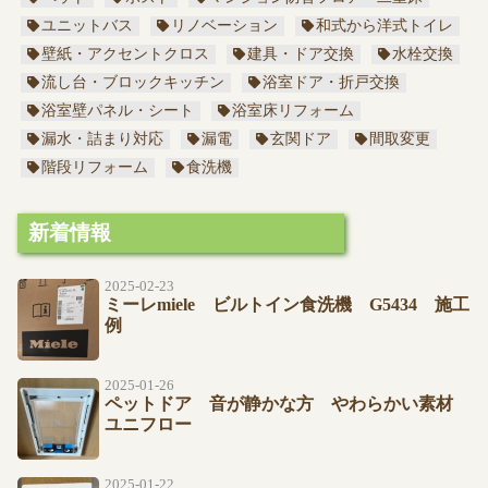
ユニットバス
リノベーション
和式から洋式トイレ
壁紙・アクセントクロス
建具・ドア交換
水栓交換
流し台・ブロックキッチン
浴室ドア・折戸交換
浴室壁パネル・シート
浴室床リフォーム
漏水・詰まり対応
漏電
玄関ドア
間取変更
階段リフォーム
食洗機
新着情報
2025-02-23
ミーレmiele ビルトイン食洗機 G5434 施工
例
2025-01-26
ペットドア 音が静かな方 やわらかい素材
ユニフロー
2025-01-22