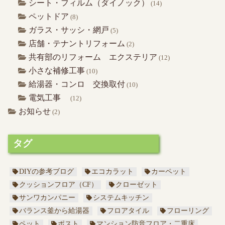
シート・フィルム（ダイノック）
(14)
ペットドア
(8)
ガラス・サッシ・網戸
(5)
店舗・テナントリフォーム
(2)
共有部のリフォーム エクステリア
(12)
小さな補修工事
(10)
給湯器・コンロ 交換取付
(10)
電気工事
(12)
お知らせ
(2)
タグ
DIYの参考ブログ
エコカラット
カーペット
クッションフロア（CF）
クローゼット
サンワカンパニー
システムキッチン
バランス釜から給湯器
フロアタイル
フローリング
ペット
ポスト
マンション防音フロア・二重床