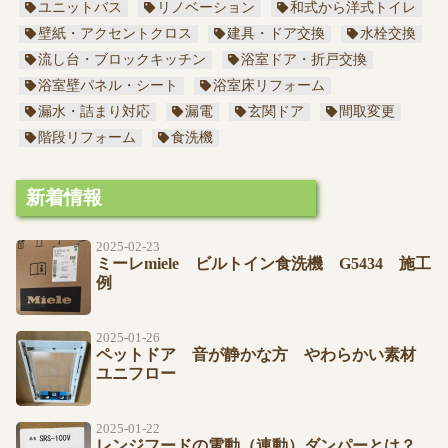
ユニットバス
リノベーション
和式から洋式トイレ
壁紙・アクセントクロス
建具・ドア交換
水栓交換
流し台・ブロックキッチン
浴室ドア・折戸交換
浴室壁パネル・シート
浴室床リフォーム
漏水・詰まり対応
漏電
玄関ドア
間取変更
階段リフォーム
食洗機
新着情報
2025-02-23
ミーレmiele ビルトイン食洗機 G5434 施工
例
2025-01-26
ペットドア 音が静かな方 やわらかい素材
ユニフロー
2025-01-22
レンジフードの電動（連動）ダンパーとは？