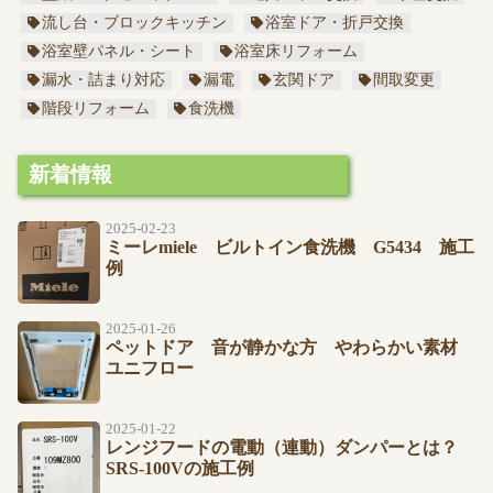
流し台・ブロックキッチン
浴室ドア・折戸交換
浴室壁パネル・シート
浴室床リフォーム
漏水・詰まり対応
漏電
玄関ドア
間取変更
階段リフォーム
食洗機
新着情報
2025-02-23
ミーレmiele ビルトイン食洗機 G5434 施工
例
2025-01-26
ペットドア 音が静かな方 やわらかい素材
ユニフロー
2025-01-22
レンジフードの電動（連動）ダンパーとは？
SRS-100Vの施工例