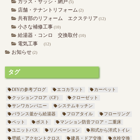
ガラス・サッシ・網戸
(5)
店舗・テナントリフォーム
(2)
共有部のリフォーム エクステリア
(12)
小さな補修工事
(10)
給湯器・コンロ 交換取付
(10)
電気工事
(12)
お知らせ
(2)
タグ
DIYの参考ブログ
エコカラット
カーペット
クッションフロア（CF）
クローゼット
サンワカンパニー
システムキッチン
バランス釜から給湯器
フロアタイル
フローリング
ペット
ポスト
マンション防音フロア・二重床
ユニットバス
リノベーション
和式から洋式トイレ
壁紙・アクセントクロス
建具・ドア交換
水栓交換