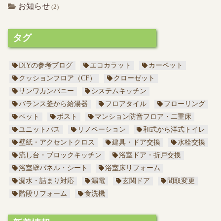
お知らせ
(2)
タグ
DIYの参考ブログ
エコカラット
カーペット
クッションフロア（CF）
クローゼット
サンワカンパニー
システムキッチン
バランス釜から給湯器
フロアタイル
フローリング
ペット
ポスト
マンション防音フロア・二重床
ユニットバス
リノベーション
和式から洋式トイレ
壁紙・アクセントクロス
建具・ドア交換
水栓交換
流し台・ブロックキッチン
浴室ドア・折戸交換
浴室壁パネル・シート
浴室床リフォーム
漏水・詰まり対応
漏電
玄関ドア
間取変更
階段リフォーム
食洗機