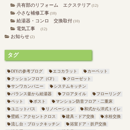
共有部のリフォーム エクステリア
(12)
小さな補修工事
(10)
給湯器・コンロ 交換取付
(10)
電気工事
(12)
お知らせ
(2)
タグ
DIYの参考ブログ
エコカラット
カーペット
クッションフロア（CF）
クローゼット
サンワカンパニー
システムキッチン
バランス釜から給湯器
フロアタイル
フローリング
ペット
ポスト
マンション防音フロア・二重床
ユニットバス
リノベーション
和式から洋式トイレ
壁紙・アクセントクロス
建具・ドア交換
水栓交換
流し台・ブロックキッチン
浴室ドア・折戸交換