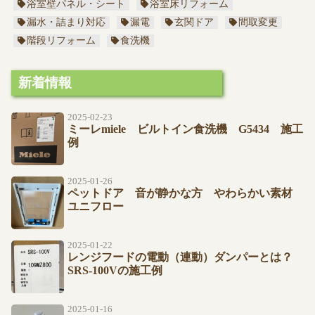
浴室壁パネル・シート
浴室床リフォーム
漏水・詰まり対応
漏電
玄関ドア
間取変更
階段リフォーム
食洗機
新着情報
2025-02-23
ミーレmiele ビルトイン食洗機 G5434 施工
例
2025-01-26
ペットドア 音が静かな方 やわらかい素材
ユニフロー
2025-01-22
レンジフードの電動（連動）ダンパーとは？
SRS-100Vの施工例
2025-01-16