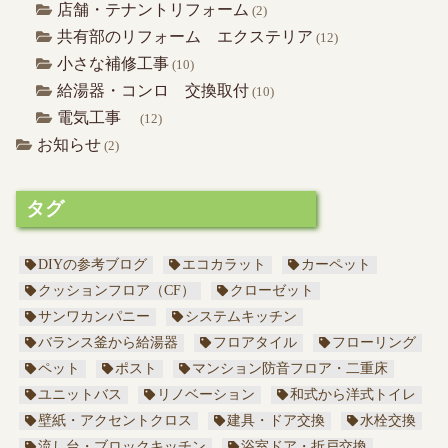
店舗・テナントリフォーム
(2)
共有部のリフォーム エクステリア
(12)
小さな補修工事
(10)
給湯器・コンロ 交換取付
(10)
電気工事
(12)
お知らせ
(2)
タグ
DIYの参考ブログ
エコカラット
カーペット
クッションフロア（CF）
クローゼット
サンワカンパニー
システムキッチン
バランス釜から給湯器
フロアタイル
フローリング
ペット
ポスト
マンション防音フロア・二重床
ユニットバス
リノベーション
和式から洋式トイレ
壁紙・アクセントクロス
建具・ドア交換
水栓交換
流し台・ブロックキッチン
浴室ドア・折戸交換